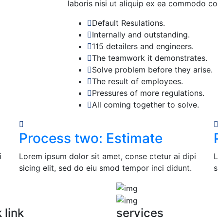
laboris nisi ut aliquip ex ea commodo c
Default Resulations.
Internally and outstanding.
115 detailers and engineers.
The teamwork it demonstrates.
Solve problem before they arise.
The result of employees.
Pressures of more regulations.
All coming together to solve.
Process two: Estimate
i
Lorem ipsum dolor sit amet, conse ctetur ai dipi
L
sicing elit, sed do eiu smod tempor inci didunt.
s
 link
services